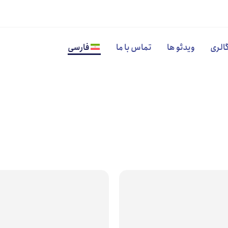
الری
ویدئو ها
تماس با ما
فارسی