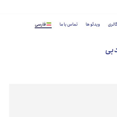
الری
ویدئو ها
تماس با ما
فارسی
دبی